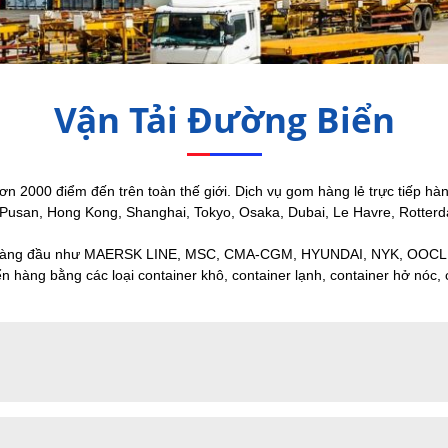
Vận Tải Đường Biển
000 điểm đến trên toàn thế giới. Dịch vụ gom hàng lẻ trực tiếp hàn
g, Pusan, Hong Kong, Shanghai, Tokyo, Osaka, Dubai, Le Havre, Rott
iển hàng đầu như MAERSK LINE, MSC, CMA-CGM, HYUNDAI, NYK, OOC
ng bằng các loại container khô, container lạnh, container hở nóc, co