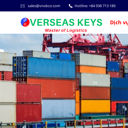
sales@vnokco.com
Hotline:
+84 938 713 189
Dịch v