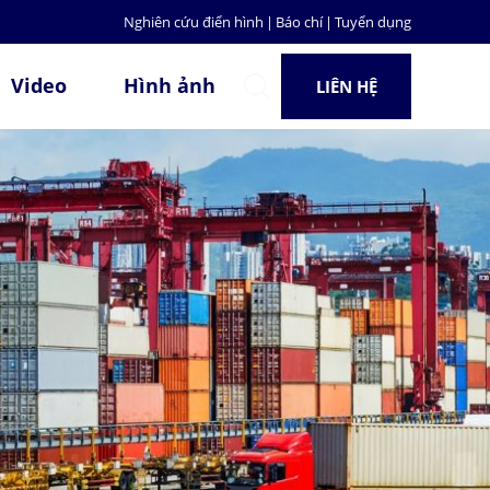
Nghiên cứu điển hình
|
Báo chí
|
Tuyển dụng
Video
Hình ảnh
LIÊN HỆ