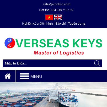
sales@vnokco.com
Hotline:
+84 938 713 189
Nghiên cứu điển hình
|
Báo chí
|
Tuyển dụng
MENU